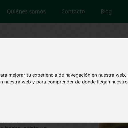
Quiénes somos
Contacto
Blog
evolving
sta en tarjetas revolvi
para mejorar tu experiencia de navegación en nuestra web,
 la gestión de
 en nuestra web y para comprender de donde llegan nuestros
g
. Si has sido víctima de
édito, estás en el lugar
mplejo y, a menudo,