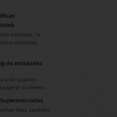
íficas
Wizink
ltos intereses. Te
costos excesivos
ng de entidades
 a los usuarios
recuperar su dinero.
e Supermercados
rrefour Pass, también