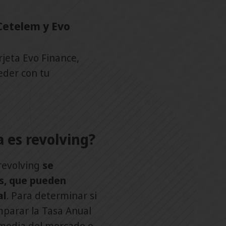
Cetelem y Evo
rjeta Evo Finance,
der con tu
a es revolving?
 revolving
se
s, que pueden
al
. Para determinar si
mparar la Tasa Anual
a media del mercado o